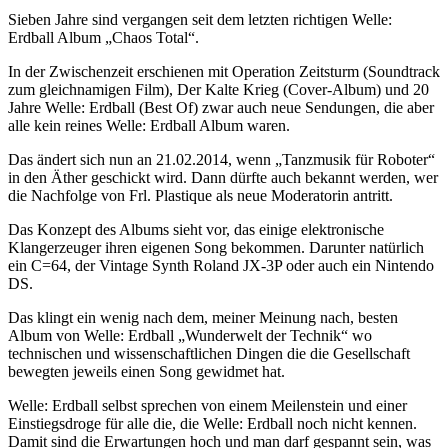
Sieben Jahre sind vergangen seit dem letzten richtigen Welle:
Erdball Album „Chaos Total“.
In der Zwischenzeit erschienen mit Operation Zeitsturm (Soundtrack
zum gleichnamigen Film), Der Kalte Krieg (Cover-Album) und 20
Jahre Welle: Erdball (Best Of) zwar auch neue Sendungen, die aber
alle kein reines Welle: Erdball Album waren.
Das ändert sich nun an 21.02.2014, wenn „Tanzmusik für Roboter“
in den Äther geschickt wird. Dann dürfte auch bekannt werden, wer
die Nachfolge von Frl. Plastique als neue Moderatorin antritt.
Das Konzept des Albums sieht vor, das einige elektronische
Klangerzeuger ihren eigenen Song bekommen. Darunter natürlich
ein C=64, der Vintage Synth Roland JX-3P oder auch ein Nintendo
DS.
Das klingt ein wenig nach dem, meiner Meinung nach, besten
Album von Welle: Erdball „Wunderwelt der Technik“ wo
technischen und wissenschaftlichen Dingen die die Gesellschaft
bewegten jeweils einen Song gewidmet hat.
Welle: Erdball selbst sprechen von einem Meilenstein und einer
Einstiegsdroge für alle die, die Welle: Erdball noch nicht kennen.
Damit sind die Erwartungen hoch und man darf gespannt sein, was