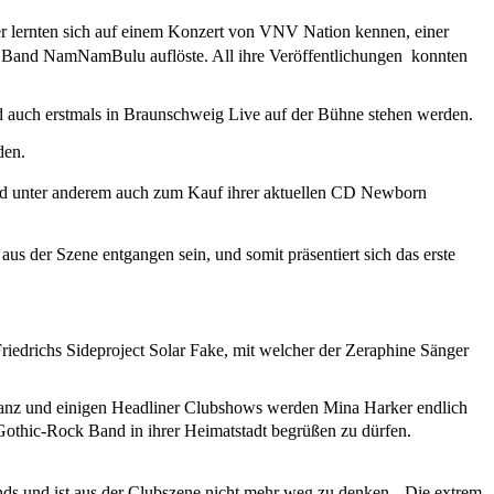
er lernten sich auf einem Konzert von VNV Nation kennen, einer
ige Band NamNamBulu auflöste. All ihre Veröffentlichungen konnten
d auch erstmals in Braunschweig Live auf der Bühne stehen werden.
den.
d unter anderem auch zum Kauf ihrer aktuellen CD Newborn
 der Szene entgangen sein, und somit präsentiert sich das erste
riedrichs Sideproject Solar Fake, mit welcher der Zeraphine Sänger
stanz und einigen Headliner Clubshows werden Mina Harker endlich
othic-Rock Band in ihrer Heimatstadt begrüßen zu dürfen.
ounds und ist aus der Clubszene nicht mehr weg zu denken. Die extrem