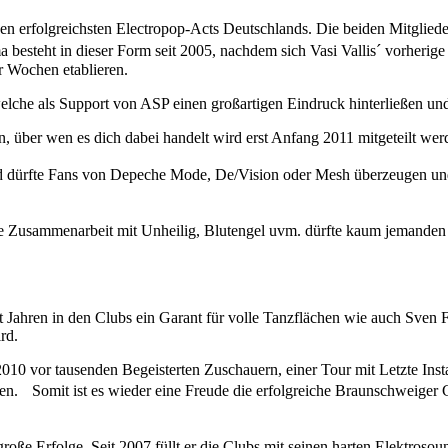
en erfolgreichsten Electropop-Acts Deutschlands. Die beiden Mitglied
ma besteht in dieser Form seit 2005, nachdem sich Vasi Vallis´ vorher
r Wochen etablieren.
elche als Support von ASP einen großartigen Eindruck hinterließen un
n, über wen es dich dabei handelt wird erst Anfang 2011 mitgeteilt wer
d dürfte Fans von Depeche Mode, De/Vision oder Mesh überzeugen un
 Zusammenarbeit mit Unheilig, Blutengel uvm. dürfte kaum jemanden aus
 Jahren in den Clubs ein Garant für volle Tanzflächen wie auch Sven F
rd.
010 vor tausenden Begeisterten Zuschauern, einer Tour mit Letzte In
n. Somit ist es wieder eine Freude die erfolgreiche Braunschweiger G
roße Erfolge. Seit 2007 füllt er die Clubs mit seinen harten Elektros