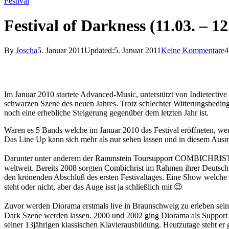
Festival
Festival of Darkness (11.03. – 12
By
Joscha
5. Januar 2011
Updated:
5. Januar 2011
Keine Kommentare
4
Im Januar 2010 startete Advanced-Music, unterstützt von Indietective
schwarzen Szene des neuen Jahres. Trotz schlechter Witterungsbeding
noch eine erhebliche Steigerung gegenüber dem letzten Jahr ist.
Waren es 5 Bands welche im Januar 2010 das Festival eröffneten, wer
Das Line Up kann sich mehr als nur sehen lassen und in diesem Ausma
Darunter unter anderem der Rammstein Toursupport COMBICHRIST aus
weltweit. Bereits 2008 sorgten Combichrist im Rahmen ihrer Deutschla
den krönenden Abschluß des ersten Festivaltages. Eine Show welche 
steht oder nicht, aber das Auge isst ja schließlich mit 😉
Zuvor werden Diorama erstmals live in Braunschweig zu erleben se
Dark Szene werden lassen. 2000 und 2002 ging Diorama als Support v
seiner 13jährigen klassischen Klavierausbildung. Heutzutage steht e