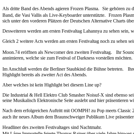
Als dritte Band des Abends agieren Frozen Plasma. Sie gehören zu d
Band, die Vasi Vallis als Live-Keyboarder unterstützte. Frozen Plas
sich unter den vorderen Plätzen der Deutschen Alternative Charts übe
Desweiteren werden am ersten Festivaltag Lahannya zu sehen sein, w
Gleich 2 weitere Acts werden am ersten Festivaltag noch zu sehen sei
Moon.74 eröffnen als Newcomer den zweiten Festivaltag. Ihr Soun
annimieren, welche sie zum Festival of Darkness vorstellen möchten.
Im Anschluß werden die Berliner Staubkind die Bühne betreten. Ihre
Highlight bereits als zweiter Act des Abends.
Aber welches ist kein Highlight bei diesem Line up?
Die Industrial & Hell Elektro Club Smasher Noisuf-X sind ebenso seit
seine Musikalisch Elektronische Seite auslebt und hier präsentieren wi
Nach dem erfolgreichen Auftritt mit OOMPH! zu Pop meets Classic 2
auch ihr neues Album dem Braunschweiger Publikum Live präsentiere
Headliner des zweiten Festivaltages sind Nachtmahr.
Mit Láme Immortelle feierte Thomas Rainer über viele Jahre hinweg g