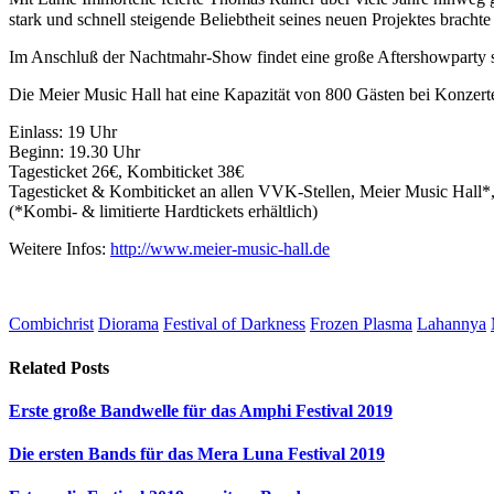
stark und schnell steigende Beliebtheit seines neuen Projektes brach
Im Anschluß der Nachtmahr-Show findet eine große Aftershowparty st
Die Meier Music Hall hat eine Kapazität von 800 Gästen bei Konzerte
Einlass: 19 Uhr
Beginn: 19.30 Uhr
Tagesticket 26€, Kombiticket 38€
Tagesticket & Kombiticket an allen VVK-Stellen, Meier Music Hall*,
(*Kombi- & limitierte Hardtickets erhältlich)
Weitere Infos:
http://www.meier-music-hall.de
Combichrist
Diorama
Festival of Darkness
Frozen Plasma
Lahannya
Related
Posts
Erste große Bandwelle für das Amphi Festival 2019
Die ersten Bands für das Mera Luna Festival 2019