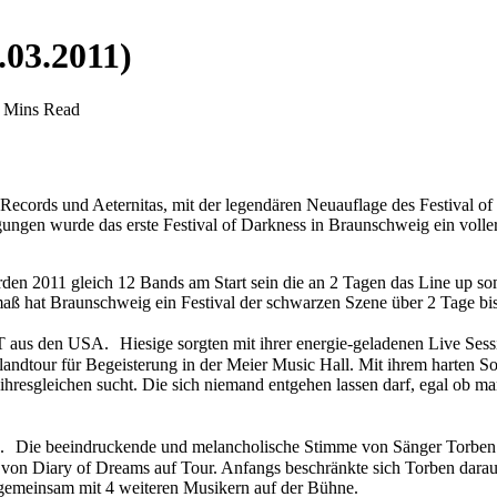
.03.2011)
 Mins Read
 Records und Aeternitas, mit der legendären Neuauflage des Festival of
ungen wurde das erste Festival of Darkness in Braunschweig ein voller
den 2011 gleich 12 Bands am Start sein die an 2 Tagen das Line up so
ß hat Braunschweig ein Festival der schwarzen Szene über 2 Tage bish
 den USA. Hiesige sorgten mit ihrer energie-geladenen Live Sessio
ndtour für Begeisterung in der Meier Music Hall. Mit ihrem harten Sou
ihresgleichen sucht. Die sich niemand entgehen lassen darf, egal ob
in. Die beeindruckende und melancholische Stimme von Sänger Torben
on Diary of Dreams auf Tour. Anfangs beschränkte sich Torben darauf,
r gemeinsam mit 4 weiteren Musikern auf der Bühne.